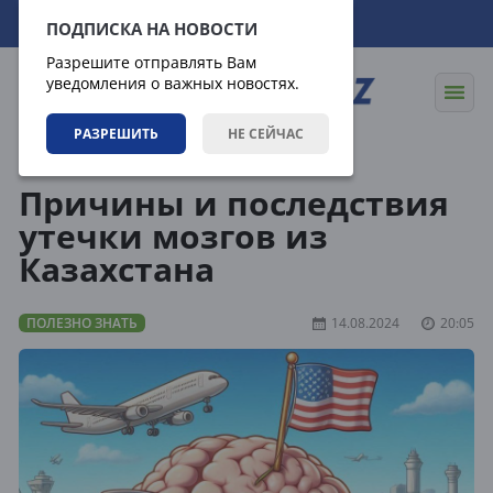
07.08.2026
03:15:58
ПОДПИСКА НА НОВОСТИ
Разрешите отправлять Вам
уведомления о важных новостях.
РАЗРЕШИТЬ
НЕ СЕЙЧАС
Статьи
Полезно знать
Причины и последствия
утечки мозгов из
Казахстана
ПОЛЕЗНО ЗНАТЬ
14.08.2024
20:05