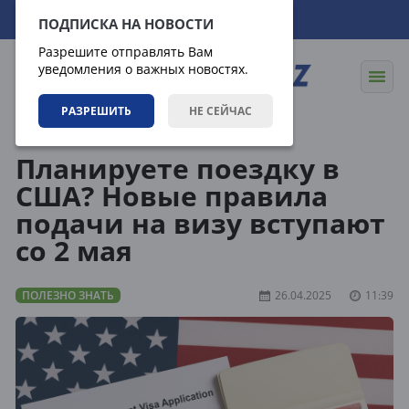
07.08.2026
16:23:07
ПОДПИСКА НА НОВОСТИ
Разрешите отправлять Вам
уведомления о важных новостях.
РАЗРЕШИТЬ
НЕ СЕЙЧАС
Статьи
Полезно знать
Планируете поездку в
США? Новые правила
подачи на визу вступают
со 2 мая
ПОЛЕЗНО ЗНАТЬ
26.04.2025
11:39