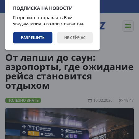
08.08.2026
09:54:39
ПОДПИСКА НА НОВОСТИ
Разрешите отправлять Вам
уведомления о важных новостях.
РАЗРЕШИТЬ
НЕ СЕЙЧАС
Статьи
Полезно знать
От лапши до саун:
аэропорты, где ожидание
рейса становится
отдыхом
ПОЛЕЗНО ЗНАТЬ
10.02.2026
19:47