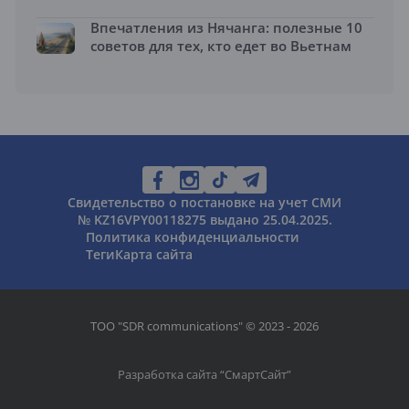
Впечатления из Нячанга: полезные 10
советов для тех, кто едет во Вьетнам
Свидетельство о постановке на учет СМИ
№ KZ16VPY00118275 выдано 25.04.2025.
Политика конфиденциальности
Теги
Карта сайта
ТОО "SDR communications" © 2023 - 2026
Разработка сайта “
СмартСайт
”