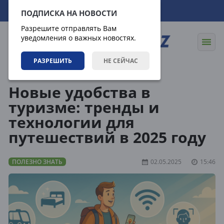
08.08.2026
22:58:49
ПОДПИСКА НА НОВОСТИ
Разрешите отправлять Вам
уведомления о важных новостях.
РАЗРЕШИТЬ
НЕ СЕЙЧАС
Статьи
Полезно знать
Новые удобства в
туризме: тренды и
технологии для
путешествий в 2025 году
ПОЛЕЗНО ЗНАТЬ
02.05.2025
15:46