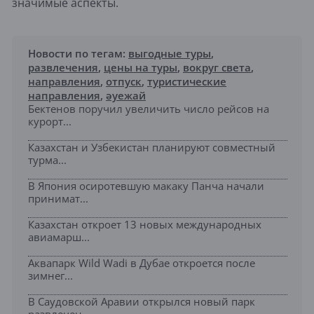
значимые аспекты.
Новости по тегам:
выгодные туры
,
развлечения
,
цены на туры
,
вокруг света
,
направления
,
отпуск
,
туристические
направления
,
әуежай
Бектенов поручил увеличить число рейсов на
курорт...
Казахстан и Узбекистан планируют совместный
турма...
В Япония осиротевшую макаку Панча начали
принимат...
Казахстан откроет 13 новых международных
авиамарш...
Аквапарк Wild Wadi в Дубае откроется после
зимнег...
В Саудовской Аравии открылся новый парк