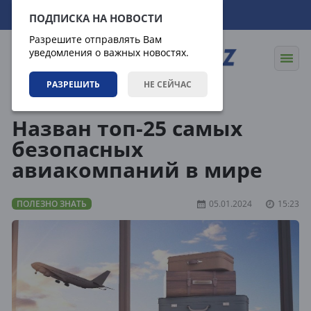
09.08.2026
14:44:21
ПОДПИСКА НА НОВОСТИ
Разрешите отправлять Вам
уведомления о важных новостях.
РАЗРЕШИТЬ
НЕ СЕЙЧАС
Статьи
Полезно знать
Назван топ-25 самых
безопасных
авиакомпаний в мире
ПОЛЕЗНО ЗНАТЬ
05.01.2024
15:23