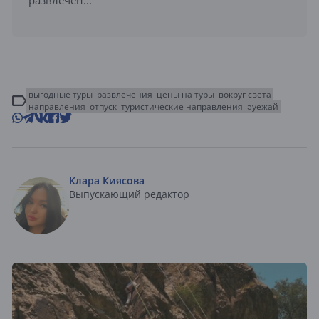
развлечен...
выгодные туры
развлечения
цены на туры
вокруг света
направления
отпуск
туристические направления
әуежай
Клара Киясова
Выпускающий редактор