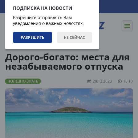
06.08.2026
07:09:11
ПОДПИСКА НА НОВОСТИ
Разрешите отправлять Вам
уведомления о важных новостях.
РАЗРЕШИТЬ
НЕ СЕЙЧАС
Статьи
Полезно знать
Дорого-богато: места для
незабываемого отпуска
ПОЛЕЗНО ЗНАТЬ
20.12.2023
16:10