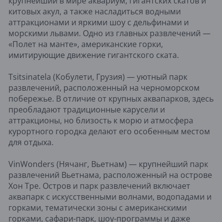
крупнейший в мире аквариум, гигантских скатов и
китовых акул, а также насладиться водными
аттракционами и яркими шоу с дельфинами и
морскими львами. Одно из главных развлечений —
«Полет на манте», американские горки,
имитирующие движение гигантского ската.
Tsitsinatela (Кобулети, Грузия) — уютный парк
развлечений, расположенный на черноморском
побережье. В отличие от крупных аквапарков, здесь
преобладают традиционные карусели и
аттракционы, но близость к морю и атмосфера
курортного городка делают его особенным местом
для отдыха.
VinWonders (Нячанг, Вьетнам) — крупнейший парк
развлечений Вьетнама, расположенный на острове
Хон Тре. Остров и парк развлечений включает
аквапарк с искусственными волнами, водопадами и
горками, тематически зоны с американскими
горками, сафари-парк, шоу-программы и даже