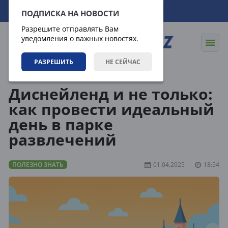
09.08.2026
03:46:49
ПОДПИСКА НА НОВОСТИ
Разрешите отправлять Вам
уведомления о важных новостях.
РАЗРЕШИТЬ
НЕ СЕЙЧАС
Статьи
Полезно знать
Диснейленд и не только:
как провести идеальный
день в парке
развлечений
ПОЛЕЗНО ЗНАТЬ
01.04.2025
18:54