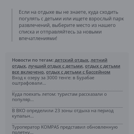
Если на отдыхе вы не знаете, куда сходить
погулять с детьми или ищете взрослый парк
развлечений, выберите место из нашего
списка и отправляйтесь за новыми
впечатлениями!
Новости по тегам:
детский отдых
,
летний
отдых
,
лучший отдых с детьми
,
отдых с детьми
все включено
,
отдых с детьми с бассейном
Вход к озеру за 3000 тенге: в Бурабае
оштрафовали...
Куда поехать летом: туристам рассказали о
популяр...
В ВКО определили 23 зоны отдыха на период
купальн...
Туроператор KOMPAS представил обновленную
полетну...