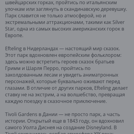
швейцарских горках, пройтись по итальянским
улочкам или заглянуть в скандинавскую деревушку.
Парк славится не только атмосферой, но и
экстремальными аттракционами, такими как Silver
Star, одна из самых высоких американских горок в
Европе.
Efteling в Нидерландах — настоящий мир сказок.
Этот парк вдохновлен европейским фольклором:
здесь можно встретить героев сказок братьев
Гримм и Шарля Перро, пройтись по
заколдованным лесам и увидеть аниматронных
персонажей, которые буквально оживают перед
глазами. В отличие от других парков, Efteling делает
ставку не на экстрим, а на волшебство, превращая
каждую поездку в сказочное приключение.
Tivoli Gardens в Дании — не просто парк, а часть
истории. Открытый еще в 1843 году, он вдохновил
самого Уолта Диснея на создание Disneyland. В
Tivoli сохранилась особая атмосфера XIX века: