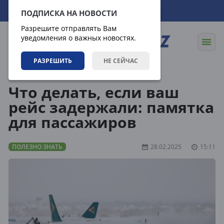
09.08.2026
06:20:30
ПОДПИСКА НА НОВОСТИ
Разрешите отправлять Вам
уведомления о важных новостях.
РАЗРЕШИТЬ
НЕ СЕЙЧАС
Статьи
Полезно знать
Что делать, если ваш
рейс задержали: памятка
для пассажиров
ПОЛЕЗНО ЗНАТЬ
28.02.2025
15:11