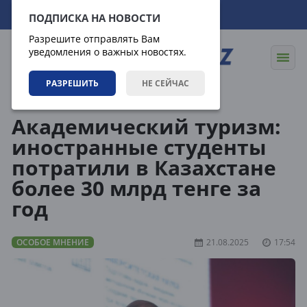
06.08.2026
19:41:46
ПОДПИСКА НА НОВОСТИ
Разрешите отправлять Вам
уведомления о важных новостях.
РАЗРЕШИТЬ
НЕ СЕЙЧАС
Статьи
Особое мнение
Академический туризм:
иностранные студенты
потратили в Казахстане
более 30 млрд тенге за
год
ОСОБОЕ МНЕНИЕ
21.08.2025
17:54