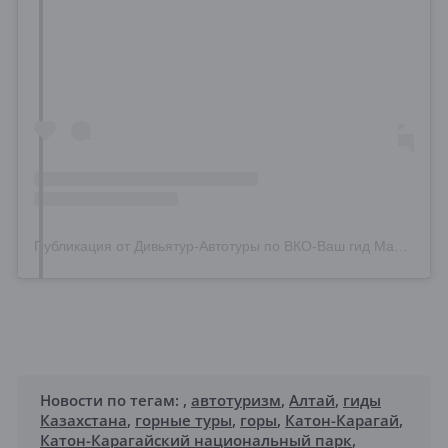
Публикация от Дивьятур-Автотуры по ВКО-Ваш гид Марина (@marina.shirokih)
Новости по тегам:
,
автотуризм
,
Алтай
,
гиды
Казахстана
,
горные туры
,
горы
,
Катон-Карагай
,
Катон-Карагайский национальный парк
,