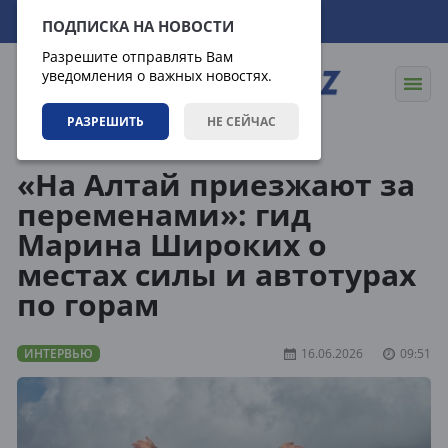
07.08.2026
21:14:42
ПОДПИСКА НА НОВОСТИ
Разрешите отправлять Вам
уведомления о важных новостях.
РАЗРЕШИТЬ
НЕ СЕЙЧАС
Статьи
Интервью
«На Алтай приезжают за
переменами»: гид
Марина Широких о
местах силы и автотурах
по горам
ИНТЕРВЬЮ
16.06.2026
09:51