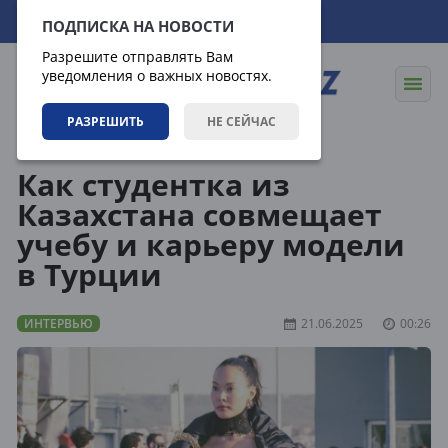
07.08.2026
21:39:53
ПОДПИСКА НА НОВОСТИ
Разрешите отправлять Вам
уведомления о важных новостях.
РАЗРЕШИТЬ
НЕ СЕЙЧАС
Статьи
Интервью
Как студентка из
Казахстана совмещает
учебу и карьеру модели
в Турции
ИНТЕРВЬЮ
21.06.2025
00:26