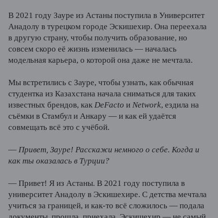
В 2021 году Зауре из Астаны поступила в Университет
Анадолу в турецком городе Эскишехир. Она переехала
в другую страну, чтобы получить образование, но
совсем скоро её жизнь изменилась — началась
модельная карьера, о которой она даже не мечтала.
Мы встретились с Зауре, чтобы узнать, как обычная
студентка из Казахстана начала сниматься для таких
известных брендов, как
DeFacto
и
Network
, ездила на
съёмки в Стамбул и Анкару — и как ей удаётся
совмещать всё это с учёбой.
—
Привет, Зауре! Расскажи немного о себе. Когда и
как ты оказалась в Турции?
— Привет! Я из Астаны. В 2021 году поступила в
университет Анадолу в Эскишехире. С детства мечтала
учиться за границей, и как-то всё сложилось — подала
документы, прошла, приехала. Эскишехир — не самый