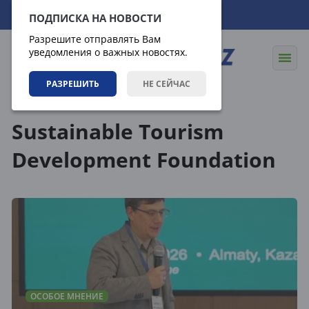
08.08.2026
23:39:24
ПОДПИСКА НА НОВОСТИ
Разрешите отправлять Вам
уведомления о важных новостях.
РАЗРЕШИТЬ
НЕ СЕЙЧАС
Теги
Sustainable Tourism
Development Foundation
ОСОБОЕ МНЕНИЕ