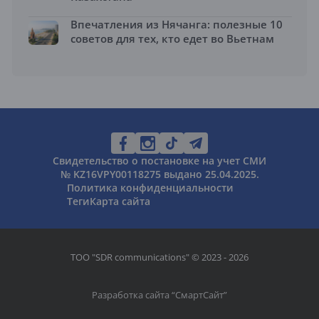
Впечатления из Нячанга: полезные 10
советов для тех, кто едет во Вьетнам
Свидетельство о постановке на учет СМИ
№ KZ16VPY00118275 выдано 25.04.2025.
Политика конфиденциальности
Теги
Карта сайта
ТОО "SDR communications" © 2023 - 2026
Разработка сайта “
СмартСайт
”