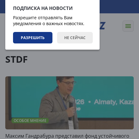
09.08.2026
18:28:00
ПОДПИСКА НА НОВОСТИ
Разрешите отправлять Вам
уведомления о важных новостях.
РАЗРЕШИТЬ
НЕ СЕЙЧАС
Теги
STDF
ОСОБОЕ МНЕНИЕ
Максим Гандрабура представил фонд устойчивого