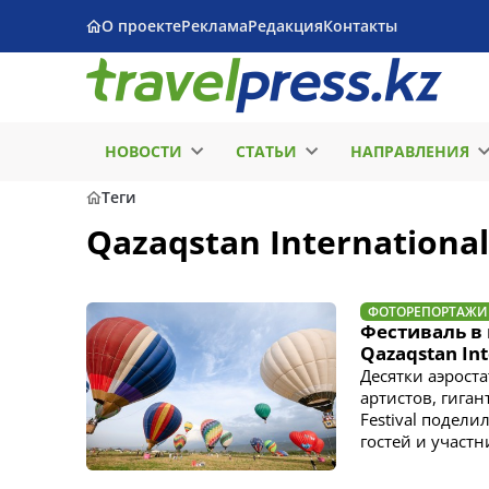
О проекте
Реклама
Редакция
Контакты
НОВОСТИ
СТАТЬИ
НАПРАВЛЕНИЯ
Теги
Qazaqstan International 
ФОТОРЕПОРТАЖИ
Фестиваль в 
Qazaqstan Int
Десятки аэрост
артистов, гиган
Festival подел
гостей и участн