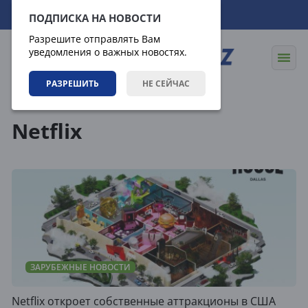
07.08.2026
06:12:38
ПОДПИСКА НА НОВОСТИ
Разрешите отправлять Вам
уведомления о важных новостях.
РАЗРЕШИТЬ
НЕ СЕЙЧАС
Теги
Netflix
ЗАРУБЕЖНЫЕ НОВОСТИ
Netflix откроет собственные аттракционы в США