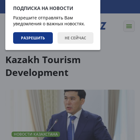
09.08.2026
16:17:25
ПОДПИСКА НА НОВОСТИ
Разрешите отправлять Вам
уведомления о важных новостях.
РАЗРЕШИТЬ
НЕ СЕЙЧАС
Теги
Kazakh Tourism
Development
НОВОСТИ КАЗАХСТАНА