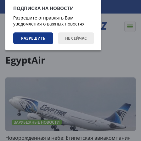
09.08.2026
10:05:05
ПОДПИСКА НА НОВОСТИ
Разрешите отправлять Вам
уведомления о важных новостях.
РАЗРЕШИТЬ
НЕ СЕЙЧАС
Теги
EgyptAir
ЗАРУБЕЖНЫЕ НОВОСТИ
Новорожденная в небе: Египетская авиакомпания