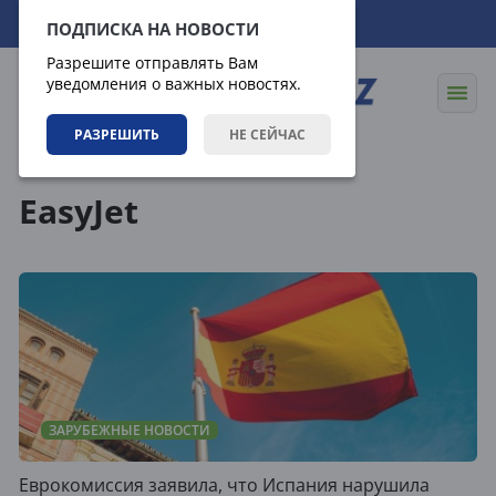
06.08.2026
14:58:08
ПОДПИСКА НА НОВОСТИ
Разрешите отправлять Вам
уведомления о важных новостях.
РАЗРЕШИТЬ
НЕ СЕЙЧАС
Теги
EasyJet
ЗАРУБЕЖНЫЕ НОВОСТИ
Еврокомиссия заявила, что Испания нарушила