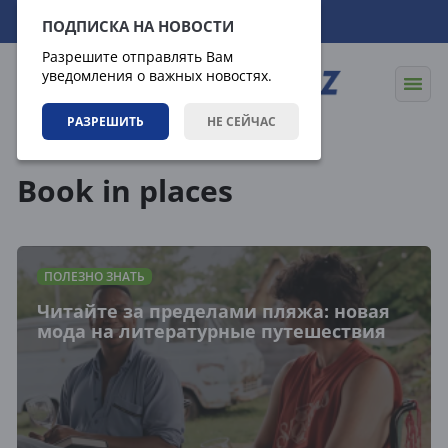
07.08.2026
11:41:55
ПОДПИСКА НА НОВОСТИ
Разрешите отправлять Вам
уведомления о важных новостях.
РАЗРЕШИТЬ
НЕ СЕЙЧАС
Теги
Book in places
ПОЛЕЗНО ЗНАТЬ
Читайте за пределами пляжа: новая
мода на литературные путешествия