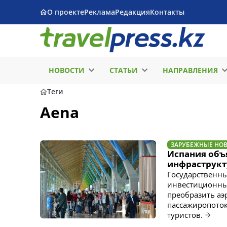
О проекте
Реклама
Редакция
Контакты
НОВОСТИ
СТАТЬИ
НАПРАВЛЕНИЯ
Теги
Aena
ЗАРУБЕЖНЫЕ НО
Испания объ
инфраструкт
Государственны
инвестиционный
преобразить аэ
пассажиропоток
туристов.