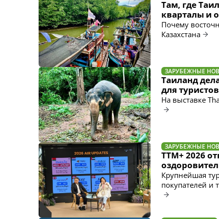
Там, где Таи
кварталы и о
Почему восточн
Казахстана
ЗАРУБЕЖНЫЕ НО
Таиланд дела
для туристов
На выставке Tha
ЗАРУБЕЖНЫЕ НО
TTM+ 2026 от
оздоровител
Крупнейшая ту
покупателей и 