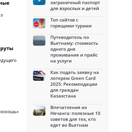
нные
заграничный паспорт
для взрослых и детей
из
Топ сайтов с
горящими турами
Путеводитель по
Вьетнаму: стоимость
шруты
одного дня
проживания и прайс
будущего
на услуги
Как подать заявку на
лотерею Green Card
2025: Рекомендации
для граждан
Казахстана
Впечатления из
роскошь»
Нячанга: полезные 10
советов для тех, кто
едет во Вьетнам