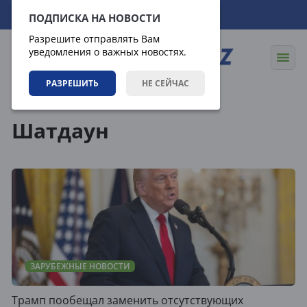
08.08.2026
08:11:08
ПОДПИСКА НА НОВОСТИ
Разрешите отправлять Вам
уведомления о важных новостях.
РАЗРЕШИТЬ
НЕ СЕЙЧАС
Теги
Шатдаун
ЗАРУБЕЖНЫЕ НОВОСТИ
Трамп пообещал заменить отсутствующих