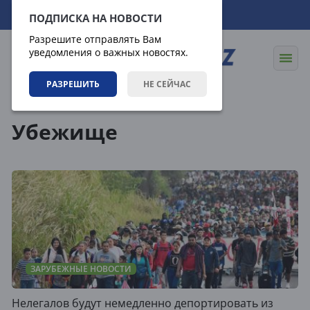
07.08.2026
09:01:58
ПОДПИСКА НА НОВОСТИ
Разрешите отправлять Вам
уведомления о важных новостях.
РАЗРЕШИТЬ
НЕ СЕЙЧАС
Теги
Убежище
ЗАРУБЕЖНЫЕ НОВОСТИ
Нелегалов будут немедленно депортировать из