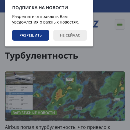
06.08.2026
19:59:14
ПОДПИСКА НА НОВОСТИ
Разрешите отправлять Вам
уведомления о важных новостях.
РАЗРЕШИТЬ
НЕ СЕЙЧАС
Теги
Турбулентность
ЗАРУБЕЖНЫЕ НОВОСТИ
Airbus попал в турбулентность, что привело к