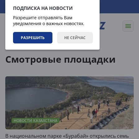
10.08.2026
17:58:59
ПОДПИСКА НА НОВОСТИ
Разрешите отправлять Вам
уведомления о важных новостях.
РАЗРЕШИТЬ
НЕ СЕЙЧАС
Теги
Смотровые площадки
НОВОСТИ КАЗАХСТАНА
В национальном парке «Бурабай» открылись семь