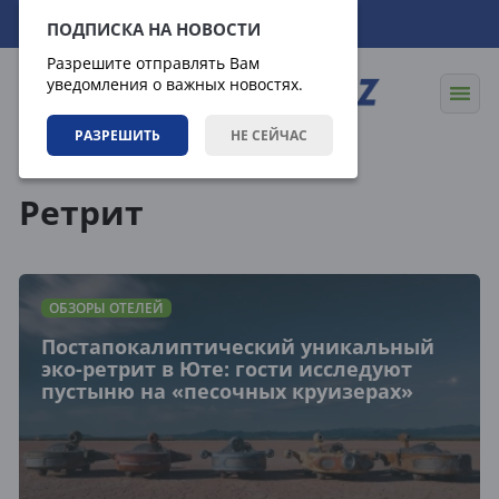
09.08.2026
03:24:20
ПОДПИСКА НА НОВОСТИ
Разрешите отправлять Вам
уведомления о важных новостях.
РАЗРЕШИТЬ
НЕ СЕЙЧАС
Теги
Ретрит
ОБЗОРЫ ОТЕЛЕЙ
Постапокалиптический уникальный
эко-ретрит в Юте: гости исследуют
пустыню на «песочных круизерах»