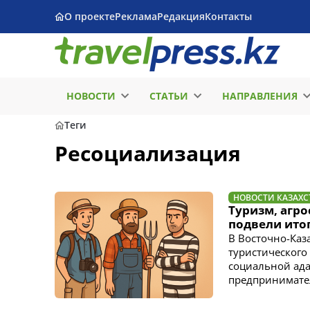
О проекте
Реклама
Редакция
Контакты
НОВОСТИ
СТАТЬИ
НАПРАВЛЕНИЯ
Теги
Ресоциализация
НОВОСТИ КАЗАХС
Туризм, агр
подвели ито
В Восточно-Каз
туристического
социальной ад
предпринимател