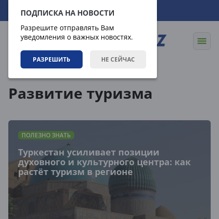
07.08.2026
15:52:26
ПОДПИСКА НА НОВОСТИ
Разрешите отправлять Вам
уведомления о важных новостях.
РАЗРЕШИТЬ
НЕ СЕЙЧАС
Теги
Развитие туризма
ПОЛЕЗНО ЗНАТЬ
Туркестан усиливает позиции
духовного и культурного центра: как
растёт туризм в регионе