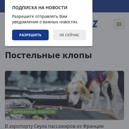
06.08.2026
19:55:11
ПОДПИСКА НА НОВОСТИ
Разрешите отправлять Вам
уведомления о важных новостях.
РАЗРЕШИТЬ
НЕ СЕЙЧАС
Теги
Постельные клопы
ЗАРУБЕЖНЫЕ НОВОСТИ
В аэропорту Сеула пассажиров из Франции