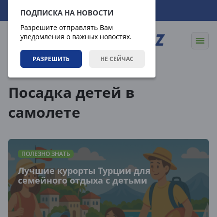
10.08.2026
13:41:17
ПОДПИСКА НА НОВОСТИ
Разрешите отправлять Вам
уведомления о важных новостях.
РАЗРЕШИТЬ
НЕ СЕЙЧАС
Теги
Посадка детей в
самолете
ПОЛЕЗНО ЗНАТЬ
Лучшие курорты Турции для
семейного отдыха с детьми