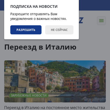
08.08.2026
09:48:31
ПОДПИСКА НА НОВОСТИ
Разрешите отправлять Вам
уведомления о важных новостях.
РАЗРЕШИТЬ
НЕ СЕЙЧАС
Теги
Переезд в Италию
ЗАРУБЕЖНЫЕ НОВОСТИ
Переезд в Италию на постоянное место жительства