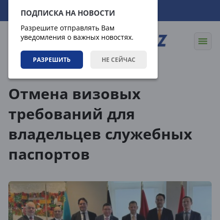
07.08.2026
22:53:46
ПОДПИСКА НА НОВОСТИ
Разрешите отправлять Вам
уведомления о важных новостях.
РАЗРЕШИТЬ
НЕ СЕЙЧАС
Теги
Отмена визовых
требований для
владельцев служебных
паспортов