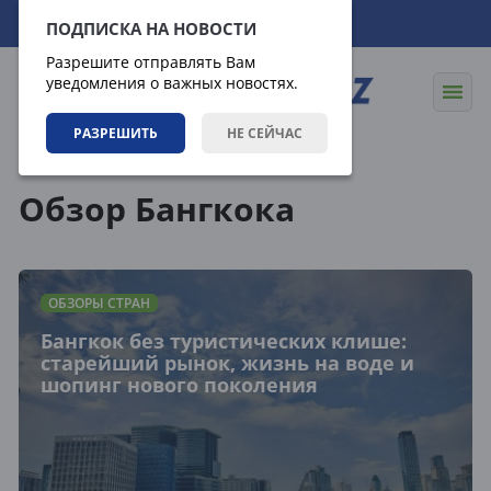
08.08.2026
04:44:34
ПОДПИСКА НА НОВОСТИ
Разрешите отправлять Вам
уведомления о важных новостях.
РАЗРЕШИТЬ
НЕ СЕЙЧАС
Теги
Обзор Бангкока
ОБЗОРЫ СТРАН
Бангкок без туристических клише:
старейший рынок, жизнь на воде и
шопинг нового поколения