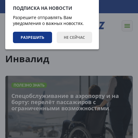
08.08.2026
13:03:32
ПОДПИСКА НА НОВОСТИ
Разрешите отправлять Вам
уведомления о важных новостях.
РАЗРЕШИТЬ
НЕ СЕЙЧАС
Теги
Инвалид
ПОЛЕЗНО ЗНАТЬ
Спецобслуживание в аэропорту и на
борту: перелёт пассажиров с
ограниченными возможностями