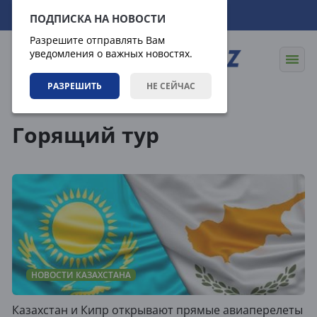
07.08.2026
07:45:06
ПОДПИСКА НА НОВОСТИ
Разрешите отправлять Вам
уведомления о важных новостях.
РАЗРЕШИТЬ
НЕ СЕЙЧАС
Теги
Горящий тур
НОВОСТИ КАЗАХСТАНА
Казахстан и Кипр открывают прямые авиаперелеты