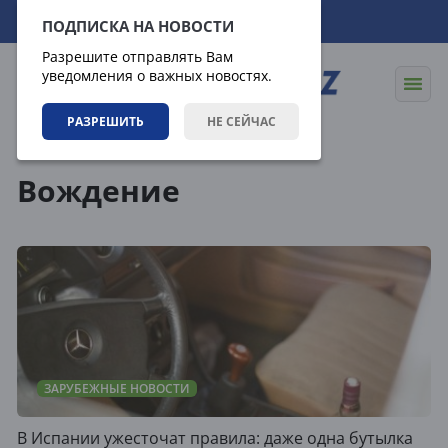
08.08.2026
14:24:19
ПОДПИСКА НА НОВОСТИ
Разрешите отправлять Вам
уведомления о важных новостях.
РАЗРЕШИТЬ
НЕ СЕЙЧАС
Теги
Вождение
ЗАРУБЕЖНЫЕ НОВОСТИ
В Испании ужесточат правила: даже одна бутылка