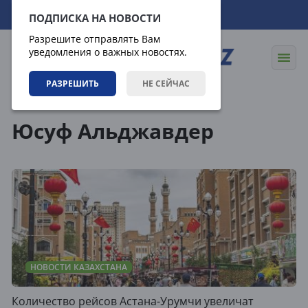
07.08.2026
18:42:21
ПОДПИСКА НА НОВОСТИ
Разрешите отправлять Вам
уведомления о важных новостях.
РАЗРЕШИТЬ
НЕ СЕЙЧАС
Теги
Юсуф Альджавдер
НОВОСТИ КАЗАХСТАНА
Количество рейсов Астана-Урумчи увеличат