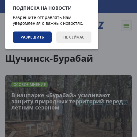
10.08.2026
07:26:10
ПОДПИСКА НА НОВОСТИ
Разрешите отправлять Вам
уведомления о важных новостях.
РАЗРЕШИТЬ
НЕ СЕЙЧАС
Теги
Щучинск-Бурабай
ОСОБОЕ МНЕНИЕ
В нацпарке «Бурабай» усиливают
защиту природных территорий перед
летним сезоном