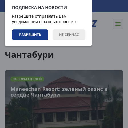
08.08.2026
18:55:57
ПОДПИСКА НА НОВОСТИ
Разрешите отправлять Вам
уведомления о важных новостях.
РАЗРЕШИТЬ
НЕ СЕЙЧАС
Теги
Чантабури
ОБЗОРЫ ОТЕЛЕЙ
Maneechan Resort: зеленый оазис в
сердце Чантабури