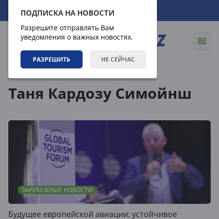
08.08.2026
22:18:33
ПОДПИСКА НА НОВОСТИ
Разрешите отправлять Вам
уведомления о важных новостях.
РАЗРЕШИТЬ
НЕ СЕЙЧАС
Теги
Таня Кардозу Симойнш
ЗАРУБЕЖНЫЕ НОВОСТИ
Будущее европейской авиации: устойчивое