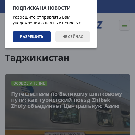
08.08.2026
13:07:48
ПОДПИСКА НА НОВОСТИ
Разрешите отправлять Вам
уведомления о важных новостях.
РАЗРЕШИТЬ
НЕ СЕЙЧАС
Теги
Таджикистан
ОСОБОЕ МНЕНИЕ
Путешествие по Великому шелковому
пути: как туристский поезд Zhibek
Zholy объединяет Центральную Азию