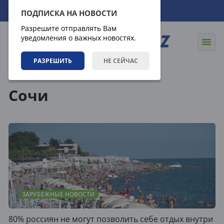
08.08.2026
18:56:36
ПОДПИСКА НА НОВОСТИ
Разрешите отправлять Вам
уведомления о важных новостях.
РАЗРЕШИТЬ
НЕ СЕЙЧАС
Теги
Сочи
ЗАРУБЕЖНЫЕ НОВОСТИ
80% россиян не могут позволить себе отдых внутри