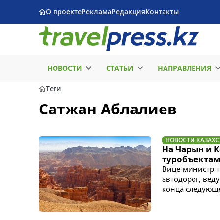
О проекте
Реклама
Редакция
Контакты
НОВОСТИ
СТАТЬИ
НАПРАВЛЕНИЯ
Теги
Сатжан Аблалиев
НОВОСТИ КАЗАХС
На Чарын и К
туробъектам
Вице-министр т
автодорог, вед
конца следующе