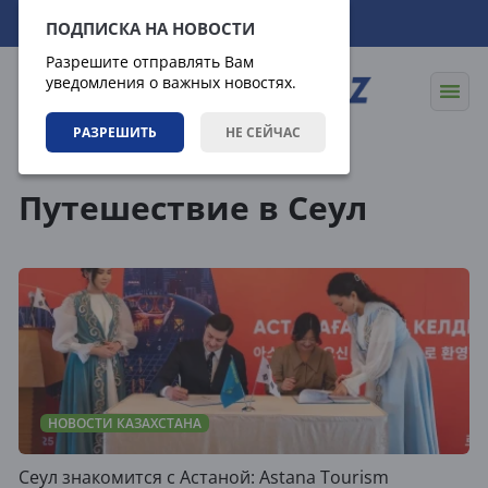
08.08.2026
02:15:10
ПОДПИСКА НА НОВОСТИ
Разрешите отправлять Вам
уведомления о важных новостях.
РАЗРЕШИТЬ
НЕ СЕЙЧАС
Теги
Путешествие в Сеул
НОВОСТИ КАЗАХСТАНА
Сеул знакомится с Астаной: Astana Tourism