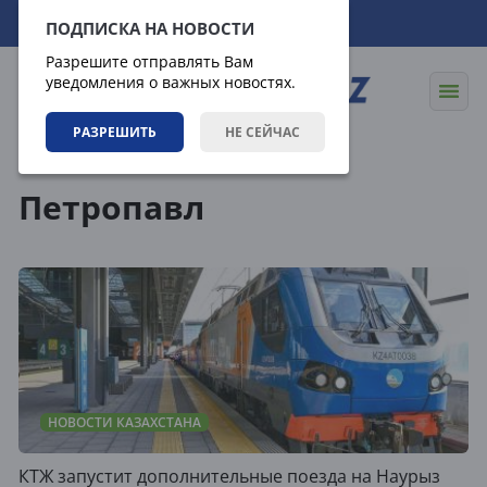
06.08.2026
09:57:25
ПОДПИСКА НА НОВОСТИ
Разрешите отправлять Вам
уведомления о важных новостях.
РАЗРЕШИТЬ
НЕ СЕЙЧАС
Теги
Петропавл
НОВОСТИ КАЗАХСТАНА
КТЖ запустит дополнительные поезда на Наурыз