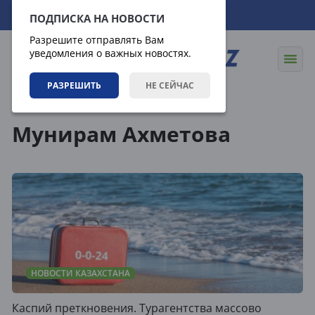
06.08.2026
09:57:40
ПОДПИСКА НА НОВОСТИ
Разрешите отправлять Вам
уведомления о важных новостях.
РАЗРЕШИТЬ
НЕ СЕЙЧАС
Теги
Мунирам Ахметова
НОВОСТИ КАЗАХСТАНА
Каспий преткновения. Турагентства массово