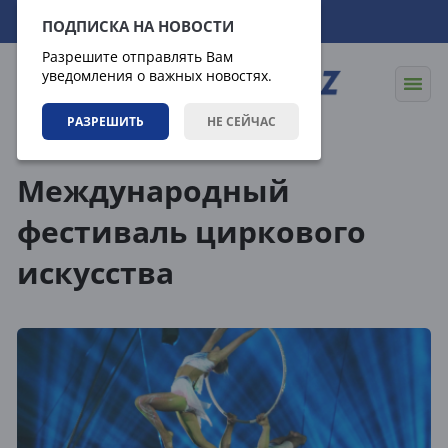
08.08.2026
07:11:25
ПОДПИСКА НА НОВОСТИ
Разрешите отправлять Вам
уведомления о важных новостях.
РАЗРЕШИТЬ
НЕ СЕЙЧАС
Теги
Международный
фестиваль циркового
искусства