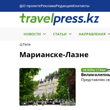
О проекте
Реклама
Редакция
Контакты
НОВОСТИ
СТАТЬИ
НАПРАВЛЕНИЯ
Теги
Марианске-Лазне
ОБЗОРЫ СТРАН
Великолепны
Представляю св