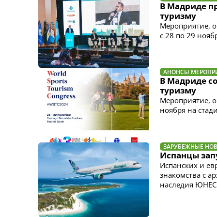
В Мадриде п
туризму
Мероприятие, о
с 28 по 29 нояб
АНОНСЫ МЕРОПР
В Мадриде с
туризму
Мероприятие, о
ноября на стад
ЗАРУБЕЖНЫЕ НО
Испанцы зап
Испанских и ев
знакомства с а
наследия ЮНЕС