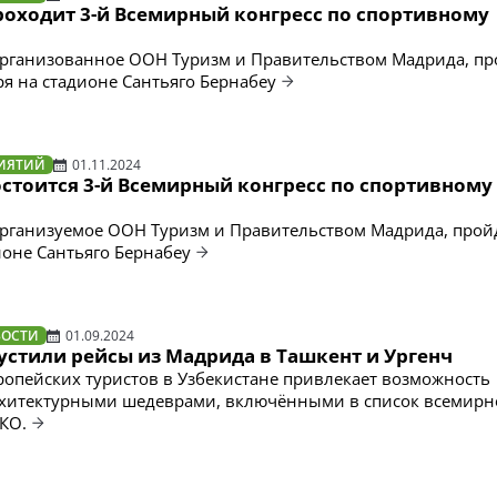
роходит 3-й Всемирный конгресс по спортивному
рганизованное ООН Туризм и Правительством Мадрида, пр
ря на стадионе Сантьяго Бернабеу
ИЯТИЙ
01.11.2024
остоится 3-й Всемирный конгресс по спортивному
рганизуемое ООН Туризм и Правительством Мадрида, пройд
ионе Сантьяго Бернабеу
ВОСТИ
01.09.2024
устили рейсы из Мадрида в Ташкент и Ургенч
ропейских туристов в Узбекистане привлекает возможность
рхитектурными шедеврами, включёнными в список всемирн
КО.