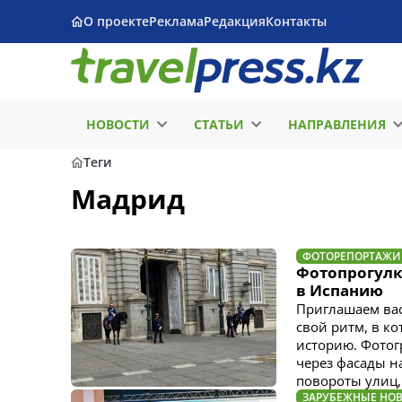
О проекте
Реклама
Редакция
Контакты
НОВОСТИ
СТАТЬИ
НАПРАВЛЕНИЯ
Теги
Мадрид
ФОТОРЕПОРТАЖИ
Фотопрогулк
в Испанию
Приглашаем вас
свой ритм, в к
историю. Фотог
через фасады н
повороты улиц, 
ЗАРУБЕЖНЫЕ НО