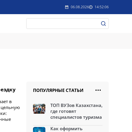
06.08.2026
14:52:06
оездку
ПОПУЛЯРНЫЕ СТАТЬИ
вает в
ТОП ВУЗов Казахстана,
в цельную
где готовят
ки:
специалистов туризма
анные
Как оформить