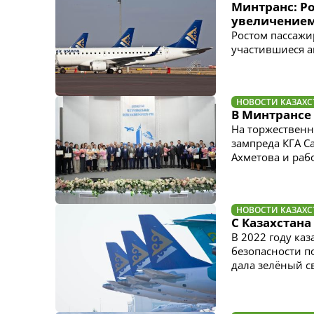
Минтранс: Ро
увеличением
Ростом пассажи
участившиеся а
НОВОСТИ КАЗАХС
В Минтрансе
На торжественн
зампреда КГА С
Ахметова и раб
НОВОСТИ КАЗАХС
С Казахстана
В 2022 году ка
безопасности п
дала зелёный св