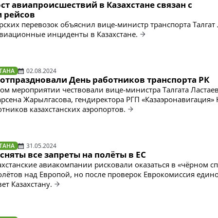
ст авиапроисшествий в Казахстане связан с
 рейсов
рских перевозок объяснил вице-министр транспорта Талгат 
виационные инциденты в Казахстане.
ТАНА
02.08.2024
 отпраздновали День работников транспорта РК
ом мероприятии чествовали вице-министра Талгата Ластаев
арсена Жарылгасова, гендиректора РГП «Казаэронавигация»
отников казахстанских аэропортов.
ТАНА
31.05.2024
 сняты все запреты на полёты в ЕС
захстанские авиакомпании рисковали оказаться в «чёрном с
олётов над Европой, но после проверок Еврокомиссия един
ет Казахстану.