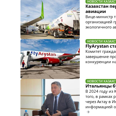
НОВОСТИ КАЗАХС
Казахстан п
авиации
Вице-министр т
организацией г
экологичного а
НОВОСТИ КАЗАХС
FlyArystan 
Комитет гражда
завершение про
конкуренции н
НОВОСТИ КАЗАХС
Итальянцы бу
В 2024 году из
того, в рамках
через Актау в И
информацией о 