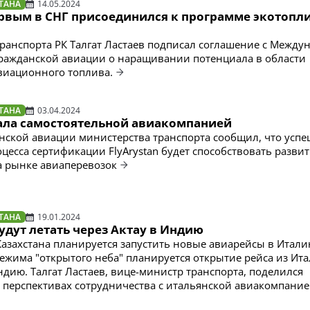
ТАНА
14.05.2024
ервым в СНГ присоединился к программе экотопли
ранспорта РК Талгат Ластаев подписал соглашение с Между
ражданской авиации о наращивании потенциала в области
виационного топлива.
ТАНА
03.04.2024
стала самостоятельной авиакомпанией
нской авиации министерства транспорта сообщил, что усп
цесса сертификации FlyArystan будет способствовать разви
а рынке авиаперевозок
ТАНА
19.01.2024
дут летать через Актау в Индию
 Казахстана планируется запустить новые авиарейсы в Итали
 режима "открытого неба" планируется открытие рейса из Ит
ндию. Талгат Ластаев, вице-министр транспорта, поделился
перспективах сотрудничества с итальянской авиакомпание