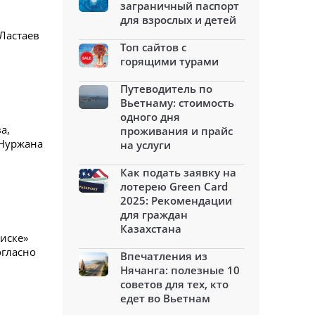
заграничный паспорт
для взрослых и детей
Ластаев
Топ сайтов с
горящими турами
Путеводитель по
Вьетнаму: стоимость
одного дня
а,
проживания и прайс
 Нуржана
на услуги
Как подать заявку на
лотерею Green Card
2025: Рекомендации
для граждан
Казахстана
писке»
огласно
Впечатления из
Нячанга: полезные 10
советов для тех, кто
едет во Вьетнам