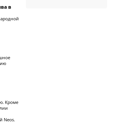
ва в
народной
ешное
тию
ю. Кроме
алии
й Neos.